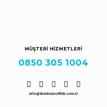
müşterilerimize soğuk zincir bozulmadan teslim
edilmektedir.
Her geçen gün hızla büyüyen İKM Bizim Çiftlik ailesine siz
de geç olmadan katılın, bu mutluluğu hep beraber
yaşayalım..
MÜŞTERI HIZMETLERI
0850 305 1004
info@ikmbizimciftlik.com.tr